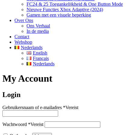
FC24 & 25 Toegankelijkheid & One Button Mode
Nieuwe Functies Xbox Adaptive (2024)
Gamen met een visuele beperking
Over Ons
Ons Verhaal
In de media
Contact
Webshop
Nederlands
English
Français
Nederlands
My Account
Login
Gebruikersnaam of e-mailadres
*
Vereist
Wachtwoord
*
Vereist