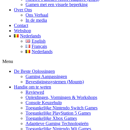
Gamen met een visuele beperking
Over Ons
Ons Verhaal
In de media
Contact
Webshop
Nederlands
English
Français
Nederlands
Menu
De Beste Oplossingen
Gaming Aanpassingen
Bevestigingssystemen (Mounts)
Handig om te weten
Reviewed
Opleidingen, Vormingen & Workshops
Console Keuzehulp
Toegankelijke Nintendo Switch Games
Toegankelijke PlayStation 5 Games
Toegankelijke Xbox Games
Adaptieve Gaming Technologieën
Toegankelijke Nintendo Wii Games